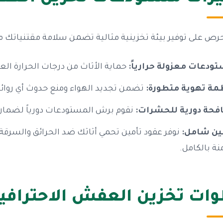
رص على توفير بيئة تخزينية مثالية تضمن سلامة مقتنياتك م
ودعات معزولة حرارياً:
حماية الأثاث من درجات الحرارة ا
مة تهوية متطورة:
تضمن تجديد الهواء ومنع حدوث أي روائح
فحة دورية للحشرات:
نقوم برش المستودعات دورياً لضمان خ
ين شامل:
نوفر عقود تأمين تحمي أثاثك ضد الحرائق والسرقة
نة بالكامل.
ات تخزين العفش الاحترافية 