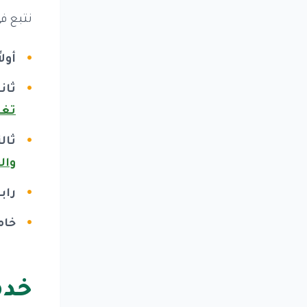
نتبع ف
أولا
ثان
تغل
ثال
وال
رابع
خام
خدم