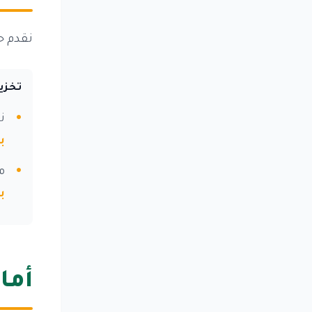
نقدم ح
تخزين
ن
ب
م
ب
أما