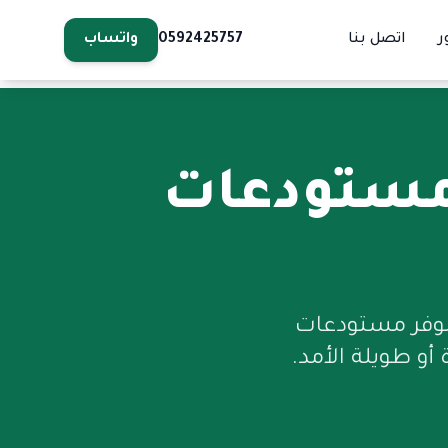
ر
اتصل بنا
0592425757
واتساب
ستودعات
نوفر مستودعات
أو طويلة الأمد.