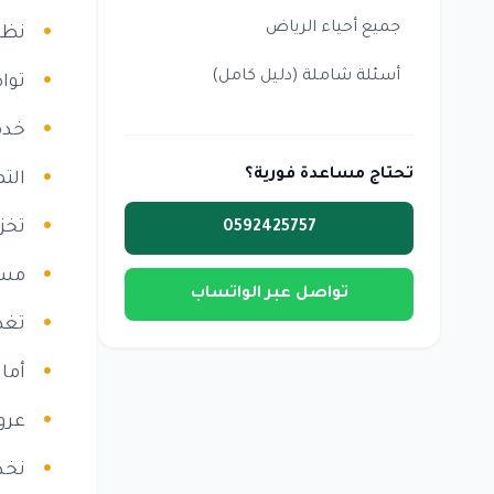
جميع أحياء الرياض
نظا
أسئلة شاملة (دليل كامل)
توا
خدم
تحتاج مساعدة فورية؟
الت
تخز
0592425757
مست
تواصل عبر الواتساب
تغط
أما
عرو
نخد