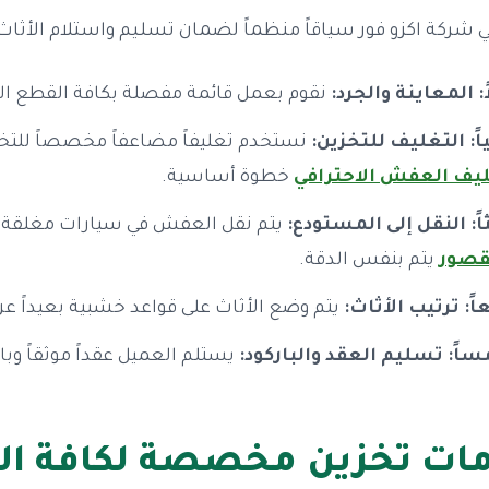
ي شركة اكزو فور سياقاً منظماً لضمان تسليم واستلام الأثاث
ً: المعاينة والجرد:
نقوم بعمل قائمة مفصلة بكافة القطع المر
ياً: التغليف للتخزين:
نستخدم تغليفاً مضاعفاً مخصصاً للتخزي
يف العفش الاحترافي
خطوة أساسية.
ثاً: النقل إلى المستودع:
يتم نقل العفش في سيارات مغلقة وم
قصور
يتم بنفس الدقة.
اً: ترتيب الأثاث:
يتم وضع الأثاث على قواعد خشبية بعيداً عن
ساً: تسليم العقد والباركود:
يستلم العميل عقداً موثقاً وب
ات تخزين مخصصة لكافة الا