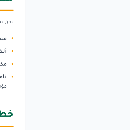
نحن نح
مست
أنظ
مكا
تأم
مؤم
خطو