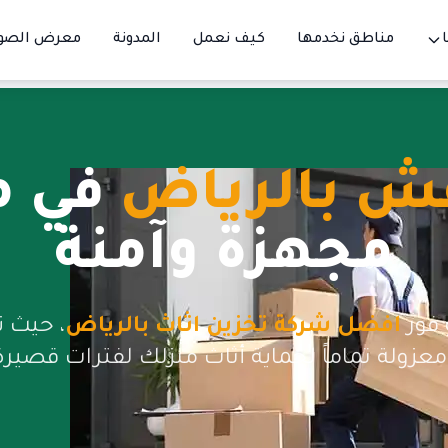
مناطق نخدمها
كيف نعمل
المدونة
معرض الصو
ش بالرياض
في م
مجهزة وآمنة
 فور
افضل شركة تخزين اثاث بالرياض
، حيث 
عزولة تماماً لحماية أثاث منزلك لفترات قصيرة 