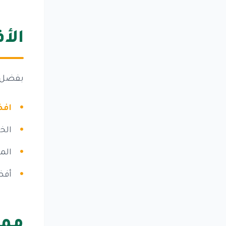
الأ
بفضل ج
افض
الخ
المس
أفض
ممي