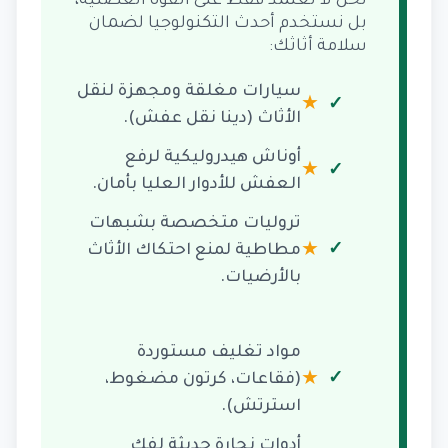
نحن لا نعتمد فقط على القوة العضلية،
بل نستخدم أحدث التكنولوجيا لضمان
سلامة أثاثك:
سيارات مغلقة ومجهزة لنقل
★
الأثاث (دينا نقل عفش).
أوناش هيدروليكية لرفع
★
العفش للأدوار العليا بأمان.
تروليات متخصصة بشبهات
★
مطاطية لمنع احتكاك الأثاث
بالأرضيات.
مواد تغليف مستوردة
★
(فقاعات، كرتون مضغوط،
استرتش).
أدوات نجارة حديثة لفك