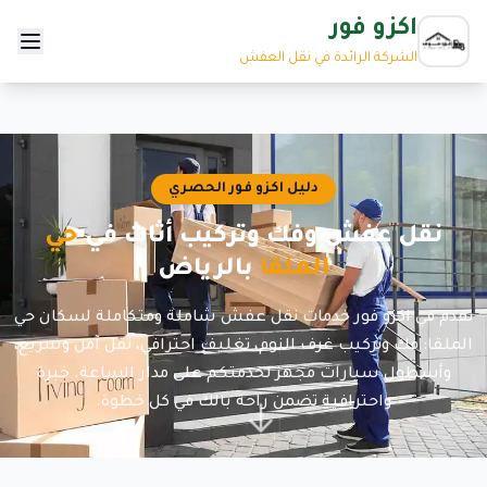
اكزو فور
الشركة الرائدة في نقل العفش
دليل اكزو فور الحصري
نقل عفش وفك وتركيب أثاث في
حي
الملقا
بالرياض
نقدم في اكزو فور خدمات نقل عفش شاملة ومتكاملة لسكان حي
الملقا: فك وتركيب غرف النوم، تغليف احترافي، نقل آمن وسريع،
وأسطول سيارات مجهز لخدمتكم على مدار الساعة. خبرة
واحترافية تضمن راحة بالك في كل خطوة.