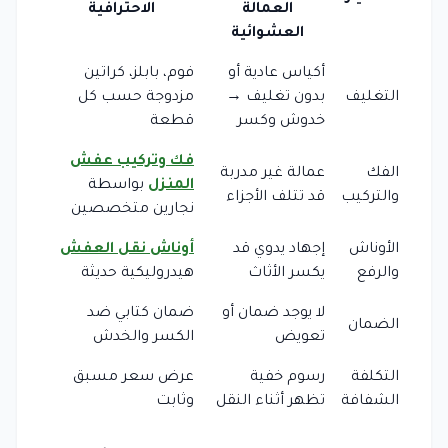
العمالة
الاحترافية
العشوائية
أكياس عادية أو
فوم، بابلز، كراتين
التغليف
بدون تغليف →
مزدوجة حسب كل
خدوش وكسر
قطعة
فك وتركيب عفش
الفك
عمالة غير مدربة
المنزل
بواسطة
والتركيب
قد تتلف الأجزاء
نجارين متخصصين
الأوناش
إجهاد يدوي قد
أوناش نقل العفش
والرفع
يكسر الأثاث
هيدروليكية حديثة
لا يوجد ضمان أو
ضمان كتابي ضد
الضمان
تعويض
الكسر والخدش
التكلفة
رسوم خفية
عرض سعر مسبق
الشفافة
تظهر أثناء النقل
وثابت