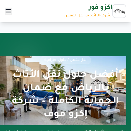
اكزو فور
الشركة الرائدة في نقل العفش
نقل عفش / حلول احترافية
أفضل حلول نقل الأثاث
بالرياض مع ضمان
الحماية الكاملة – شركة
إكزو موف