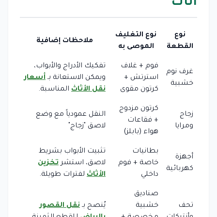
أثاث
نوع
نوع التغليف
ملاحظات إضافية
القطعة
الموصى به
فوم + غلاف
تفكيك الأدراج والأبواب،
غرف نوم
استرتش +
ويمكن الاستعانة بـ
أسعار
خشبية
كرتون مقوى
نقل الأثاث
المناسبة.
كرتون مزدوج
زجاج
النقل عمودياً مع وضع
+ فقاعات
ومرايا
لاصق "زجاج"
هواء (بابلز)
بطانيات
تثبيت الأبواب بشريط
أجهزة
خاصة + فوم
لاصق، استشر
تخزين
كهربائية
داخلي
الأثاث
لفترات طويلة.
صناديق
تحف
خشبية
يُنصح بـ
نقل القصور