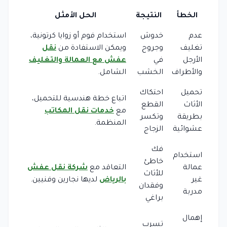
الخطأ
النتيجة
الحل الأمثل
عدم
خدوش
استخدام فوم أو زوايا كرتونية،
تغليف
وجروح
ويمكن الاستفادة من
نقل
الأرجل
في
عفش مع العمالة والتغليف
والأطراف
الخشب
الشامل.
تحميل
احتكاك
اتباع خطة هندسية للتحميل،
الأثاث
القطع
مع
خدمات نقل المكاتب
بطريقة
وتكسر
المنظمة.
عشوائية
الزجاج
فك
استخدام
خاطئ
عمالة
التعاقد مع
شركة نقل عفش
للأثاث
غير
بالرياض
لديها نجارين وفنيين.
وفقدان
مدربة
براغي
إهمال
تسرب